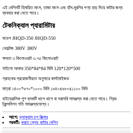
এই মেশিনটি হিমায়িত মাংস, তাজা মাংস এবং হাঁস-মুরগির পণ্য হাড় দিয়ে কাটার জন্য
ব্যবহার করা যেতে পারে।
টেকনিক্যাল প্যারামিটার
মডেল JHQD-350 JHQD-550
ভোল্টেজ 380V 380V
ক্ষমতা ৩ কিলোওয়াট ৩.৭৫ কিলোওয়াট
সাইলো আকার 350*84*84 মিমি 120*120*500
গ্রাহকের প্রয়োজনীয়তা অনুসারে কাস্টমাইজড
মাত্রা ১৪০০*৬৭০*১০০০ মিমি ১৯৪০x৯৮০x১১০০ মিমি
হাইড্রোলিক পুশ ব্লকটি ধাপে ধাপে বা সরাসরি সামঞ্জস্য করা যেতে পারে। গ্রিড
ট্রান্সমিশন গতি সামঞ্জস্যযোগ্য।
আগে:
ভ্যাকুয়াম চপ মিক্সার
পরবর্তী:
করাত ব্লেড কাটার মেশিন