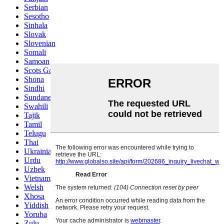
Serbian
Sesotho
Sinhala
Slovak
Slovenian
Somali
Samoan
Scots Gaelic
Shona
Sindhi
Sundanese
Swahili
Tajik
Tamil
Telugu
Thai
Ukrainian
Urdu
Uzbek
Vietnamese
Welsh
Xhosa
Yiddish
Yoruba
Zulu