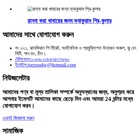
রান্না করা খাবারের জন্য ভ্যাকুয়াম প্রি-কুলার
আমাদের সাথে যোগাযোগ করুন
নং ২২১, ঝানকিয়ান শি স্ট্রিট, অর্থনৈতিক ও প্রযুক্তিগত উন্নয়ন অঞ্চল, ঝু চেং
সিটি, শান ডং, চীন।
টেলিফোন:
০০৮৬-১৩৮৫৩৫৩৭৮৬০
ইমেইল:
joezoudw@hotmail.com
নিউজলেটার
আমাদের পণ্য বা মূল্য তালিকা সম্পর্কে অনুসন্ধানের জন্য, অনুগ্রহ করে
আপনার ইমেলটি আমাদের কাছে ছেড়ে দিন এবং আমরা 24 ঘন্টার মধ্যে
যোগাযোগ করব।
এখনই জিজ্ঞাসা করুন
সামাজিক