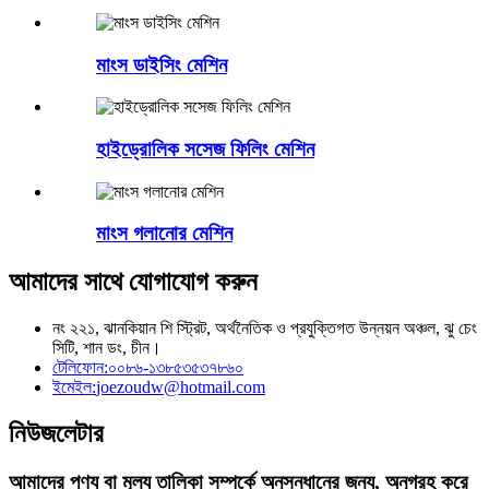
মাংস ডাইসিং মেশিন
হাইড্রোলিক সসেজ ফিলিং মেশিন
মাংস গলানোর মেশিন
আমাদের সাথে যোগাযোগ করুন
নং ২২১, ঝানকিয়ান শি স্ট্রিট, অর্থনৈতিক ও প্রযুক্তিগত উন্নয়ন অঞ্চল, ঝু চেং
সিটি, শান ডং, চীন।
টেলিফোন:
০০৮৬-১৩৮৫৩৫৩৭৮৬০
ইমেইল:
joezoudw@hotmail.com
নিউজলেটার
আমাদের পণ্য বা মূল্য তালিকা সম্পর্কে অনুসন্ধানের জন্য, অনুগ্রহ করে