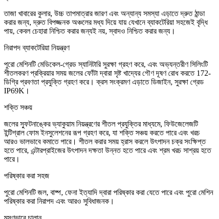
তাজা খাবারের কুলার, উচ্চ তাপমাত্রার জারণ এবং অন্যান্য সমস্যা এড়াতে দ্রুত ঠান্ডা
করার জন্য, দ্রুত বিপজ্জনক অঞ্চলের মধ্য দিয়ে যায় যেখানে ব্যাকটেরিয়া সহজেই বৃদ্ধি
পায়, কেবল চেহারা নিশ্চিত করার জন্যই নয়, স্বাদও নিশ্চিত করার জন্য।
নিরাপদ ব্যাকটেরিয়া নিয়ন্ত্রণ
পুরো মেশিনটি মেডিকেল-গ্রেড স্যানিটারি সুরক্ষা গ্রহণ করে, এবং অভ্যন্তরীণ সিলিংটি
শীতলকরণ প্রক্রিয়ার সময় জলের ফোঁটা দ্বারা সৃষ্ট খাদ্যের গৌণ দূষণ রোধ করতে 172-
ডিগ্রি প্রবণতা প্রযুক্তি গ্রহণ করে। ক্রস সংক্রমণ এড়াতে ডিজাইন, সুরক্ষা গ্রেড
IP69K।
শক্তি সঞ্চয়
জলের স্ফুটনাঙ্কের ভ্যাকুয়াম নিয়ন্ত্রণের শীতল প্রযুক্তির মাধ্যমে, ফিউজেলেজটি
ইন্টিগ্রাল ফোম ইনসুলেশনের রূপ গ্রহণ করে, যা শক্তি সঞ্চয় করতে পারে এবং খরচ
আরও ভালভাবে কমাতে পারে। শীতল করার সময় হ্রাস করলে উৎপাদন চক্র সংক্ষিপ্ত
হতে পারে, এন্টারপ্রাইজের উৎপাদন দক্ষতা উন্নত হতে পারে এবং শ্রম খরচ সাশ্রয় হতে
পারে।
পরিষ্কার করা সহজ
পুরো মেশিনটি জল, বাষ্প, ফেনা ইত্যাদি দ্বারা পরিষ্কার করা যেতে পারে এবং পুরো মেশিন
পরিষ্কার করা নিরাপদ এবং আরও সুবিধাজনক।
মসৃণভাবে চালান