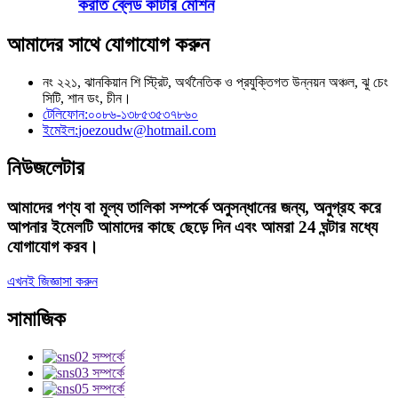
করাত ব্লেড কাটার মেশিন
আমাদের সাথে যোগাযোগ করুন
নং ২২১, ঝানকিয়ান শি স্ট্রিট, অর্থনৈতিক ও প্রযুক্তিগত উন্নয়ন অঞ্চল, ঝু চেং
সিটি, শান ডং, চীন।
টেলিফোন:
০০৮৬-১৩৮৫৩৫৩৭৮৬০
ইমেইল:
joezoudw@hotmail.com
নিউজলেটার
আমাদের পণ্য বা মূল্য তালিকা সম্পর্কে অনুসন্ধানের জন্য, অনুগ্রহ করে
আপনার ইমেলটি আমাদের কাছে ছেড়ে দিন এবং আমরা 24 ঘন্টার মধ্যে
যোগাযোগ করব।
এখনই জিজ্ঞাসা করুন
সামাজিক