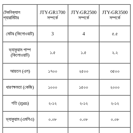
টেকনিক্যাল
JTY-GR1700
JTY-GR2500
JTY-GR3500
প্যারামিটার
সম্পর্কে
সম্পর্কে
সম্পর্কে
মোটর (কিলোওয়াট)
3
4
৫.৫
ভ্যাকুয়াম পাম্প
১.৫
১.৫
২.২
(কিলোওয়াট)
আয়তন (এল)
১৭০০
২৫০০
৩৫০০
ধারণক্ষমতা (কেজি)
১০০০
১৫০০
২০০০
গতি (rpm)
২-১২
২-১২
২-১২
ভ্যাকুয়াম (এমপিএ)
০.০৮
০.০৮
০.০৮