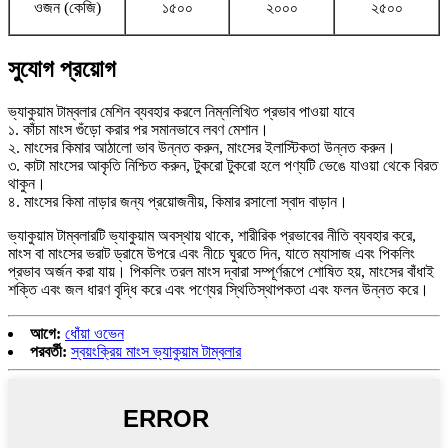
ওজন (কেজি)
১৫০০
২০০০
২৫০০
সুযোগ প্রয়োগ
ভ্যাকুয়াম টাম্বলার মেশিন ব্যবহার করলে নিম্নলিখিত প্রভাব পাওয়া যাবে
১. কাঁচা মাংস গুঁড়ো করার পর সমানভাবে লবণ মেশান।
২. মাংসের কিমার আঠালো ভাব উন্নত করুন, মাংসের ইলাস্টিকতা উন্নত করুন।
৩. কাটা মাংসের আকৃতি নিশ্চিত করুন, টুকরো টুকরো হলে পণ্যটি ভেঙে যাওয়া থেকে বিরত
থাকুন।
৪. মাংসের কিমা নাড়ার জন্য প্রয়োজনীয়, কিমার রসালো স্বাদ বাড়ান।
ভ্যাকুয়াম টাম্বলারটি ভ্যাকুয়াম অবস্থায় থাকে, শারীরিক প্রভাবের নীতি ব্যবহার করে,
মাংস বা মাংসের ভরাট ড্রামে উপরে এবং নীচে ঘুরতে দিন, যাতে ম্যাসাজ এবং পিকলিং
প্রভাব অর্জন করা যায়। পিকলিং তরল মাংস দ্বারা সম্পূর্ণরূপে শোষিত হয়, মাংসের বাঁধাই
শক্তি এবং জল ধারণ বৃদ্ধি করে এবং পণ্যের স্থিতিস্থাপকতা এবং ফলন উন্নত করে।
আগে:
ধোঁয়া ওভেন
পরবর্তী:
স্বয়ংক্রিয় মাংস ভ্যাকুয়াম টাম্বলার