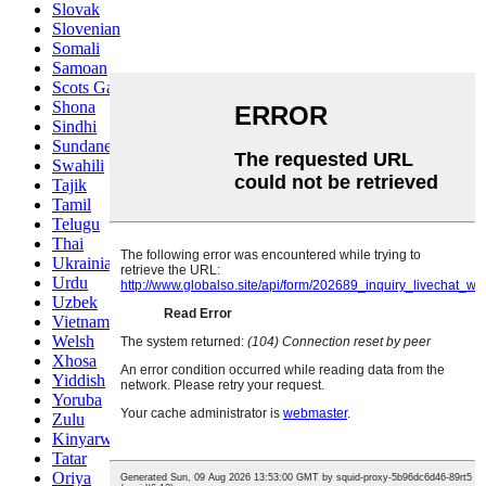
Slovak
Slovenian
Somali
Samoan
Scots Gaelic
Shona
Sindhi
Sundanese
Swahili
Tajik
Tamil
Telugu
Thai
Ukrainian
Urdu
Uzbek
Vietnamese
Welsh
Xhosa
Yiddish
Yoruba
Zulu
Kinyarwanda
Tatar
Oriya