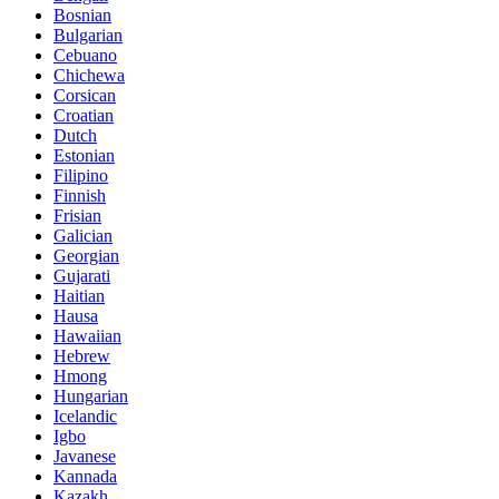
Bosnian
Bulgarian
Cebuano
Chichewa
Corsican
Croatian
Dutch
Estonian
Filipino
Finnish
Frisian
Galician
Georgian
Gujarati
Haitian
Hausa
Hawaiian
Hebrew
Hmong
Hungarian
Icelandic
Igbo
Javanese
Kannada
Kazakh