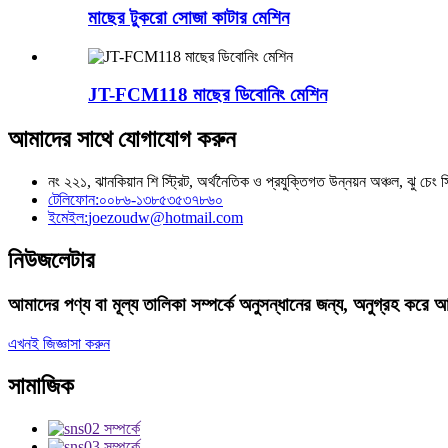
মাছের টুকরো সোজা কাটার মেশিন
JT-FCM118 মাছের ডিবোনিং মেশিন
আমাদের সাথে যোগাযোগ করুন
নং ২২১, ঝানকিয়ান শি স্ট্রিট, অর্থনৈতিক ও প্রযুক্তিগত উন্নয়ন অঞ্চল, ঝু চেং 
টেলিফোন:
০০৮৬-১৩৮৫৩৫৩৭৮৬০
ইমেইল:
joezoudw@hotmail.com
নিউজলেটার
আমাদের পণ্য বা মূল্য তালিকা সম্পর্কে অনুসন্ধানের জন্য, অনুগ্রহ ক
এখনই জিজ্ঞাসা করুন
সামাজিক