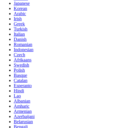
Japanese
Korean
Arabic
Irish
Greek
Turkish
Italian
Danish
Romanian
Indonesian
Czech
Afrikaans
Swedish
Polish
Basque
Catalan
Esperanto
Hindi
Lao
Albanian
Amharic
Armenian
Azerbaijani
Belarusian
Bengali