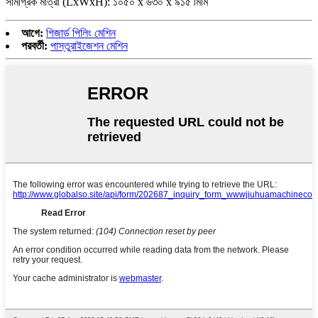
সামগ্রিক মাত্রা (LxWxH): ১০৫০ x ৬৩০ x ৯১৫ মিমি
আগে:
গিজার্ড পিলিং মেশিন
পরবর্তী:
পাস্তুরাইজেশন মেশিন