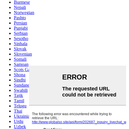
Burmese
Nepali
Norwegian
Pashto
Persian
Punjabi
Serbian
Sesotho
Sinhala
Slovak
Slovenian
Somali
Samoan
Scots Gaelic
Shona
Sindhi
Sundanese
Swahili
Tajik
Tamil
Telugu
Thai
Ukrainian
Urdu
Uzbek