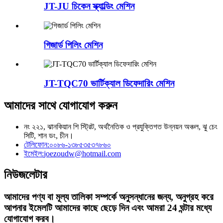
JT-JU চিকেন স্ক্যাল্ডিং মেশিন
গিজার্ড পিলিং মেশিন
JT-TQC70 ভার্টিক্যাল ডিফেদারিং মেশিন
আমাদের সাথে যোগাযোগ করুন
নং ২২১, ঝানকিয়ান শি স্ট্রিট, অর্থনৈতিক ও প্রযুক্তিগত উন্নয়ন অঞ্চল, ঝু চেং
সিটি, শান ডং, চীন।
টেলিফোন:
০০৮৬-১৩৮৫৩৫৩৭৮৬০
ইমেইল:
joezoudw@hotmail.com
নিউজলেটার
আমাদের পণ্য বা মূল্য তালিকা সম্পর্কে অনুসন্ধানের জন্য, অনুগ্রহ করে
আপনার ইমেলটি আমাদের কাছে ছেড়ে দিন এবং আমরা 24 ঘন্টার মধ্যে
যোগাযোগ করব।