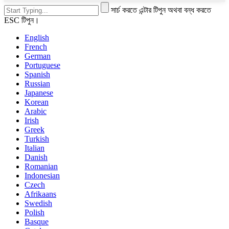
সার্চ করতে এন্টার টিপুন অথবা বন্ধ করতে
ESC টিপুন।
English
French
German
Portuguese
Spanish
Russian
Japanese
Korean
Arabic
Irish
Greek
Turkish
Italian
Danish
Romanian
Indonesian
Czech
Afrikaans
Swedish
Polish
Basque