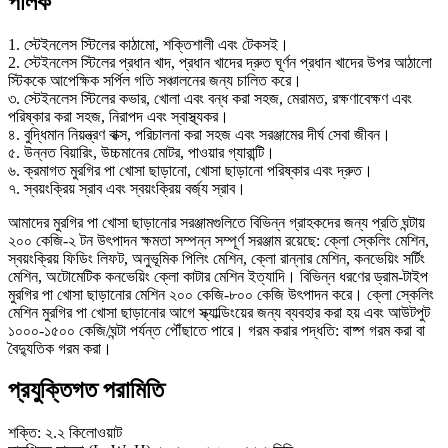
পালক
1. স্টেইনলেস স্টিলের কাঠামো, শক্তিশালী এবং টেকসই।
2. স্টেইনলেস স্টিলের প্রধান খাদ, প্রধান খাদের দ্রুত ঘূর্ণন প্রধান খাদের উপর আঠালো
স্টিককে আপেক্ষিক সর্পিল গতি সঞ্চালনের জন্য চালিত করে।
৩. স্টেইনলেস স্টিলের কভার, খোলা এবং বন্ধ করা সহজ, মেরামত, রক্ষণাবেক্ষণ এবং
পরিষ্কার করা সহজ, নিরাপদ এবং স্বাস্থ্যকর।
৪. বুদ্ধিমান নিয়ন্ত্রণ বাক্স, পরিচালনা করা সহজ এবং সরঞ্জামের দীর্ঘ সেবা জীবন।
৫. উন্নত বিয়ারিং, উচ্চমানের মোটর, পাওয়ার গ্যারান্টি।
৬. ক্রমাগত মুরগির পা খোসা ছাড়ানো, খোসা ছাড়ানো পরিষ্কার এবং দ্রুত।
৭. স্বয়ংক্রিয় স্রাব এবং স্বয়ংক্রিয় বর্জ্য স্রাব।
আমাদের মুরগির পা খোসা ছাড়ানোর সরঞ্জামগুলিতে বিভিন্ন গ্রাহকদের জন্য প্রতি ঘন্টায়
২০০ কেজি-২ টন উৎপাদন ক্ষমতা সম্পন্ন সম্পূর্ণ সরঞ্জাম রয়েছে: ক্লো স্কেলিং মেশিন,
স্বয়ংক্রিয় ফিডিং লিফট, অনুভূমিক পিলিং মেশিন, ক্লো রান্নার মেশিন, কনভেয়িং সর্টিং
মেশিন, অটোমেটিক কনভেয়িং ক্লো কাটার মেশিন ইত্যাদি। বিভিন্ন ধরণের ড্রাম-টাইপ
মুরগির পা খোসা ছাড়ানোর মেশিন ২০০ কেজি-৮০০ কেজি উৎপাদন করে। ক্লো স্কেলিং
মেশিন মুরগির পা খোসা ছাড়ানোর আগে স্ক্যাল্ডিংয়ের জন্য ব্যবহার করা হয় এবং আউটপুট
১০০০-১৫০০ কেজি/ঘন্টা পর্যন্ত পৌঁছাতে পারে। গরম করার পদ্ধতি: বাষ্প গরম করা বা
বৈদ্যুতিক গরম করা।
প্রযুক্তিগত পরামিতি
শক্তি: ২.২ কিলোওয়াট